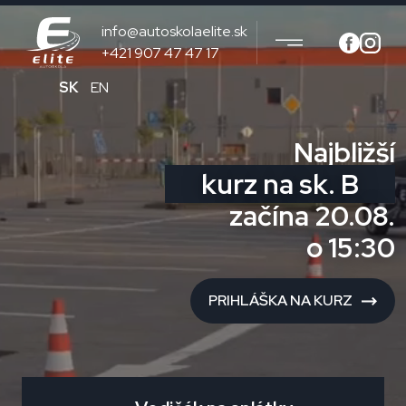
info@autoskolaelite.sk
+421 907 47 47 17
SK
EN
Najbližší
kurz na sk. B
začína 20.08.
o 15:30
PRIHLÁŠKA NA KURZ