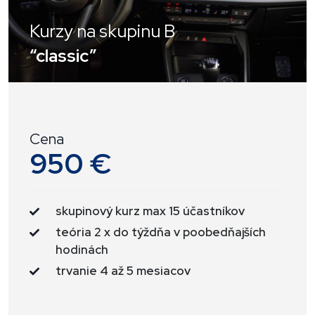
Kurzy na skupinu B
“classic”
Cena
950 €
skupinový kurz max 15 účastníkov
teória 2 x do týždňa v poobedňajších
hodinách
trvanie 4 až 5 mesiacov