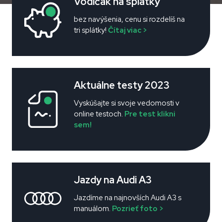
Vodičák na splátky
bez navýšenia, cenu si rozdelíš na
tri splátky!
Čítaj viac >
Aktuálne testy 2023
Vyskúšajte si svoje vedomosti v
online testoch.
Pre test klikni
sem!
Jazdy na Audi A3
Jazdíme na najnovších Audi A3 s
manuálom.
Pozrieť foto >