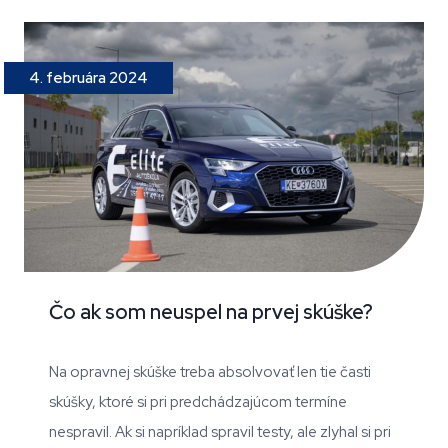
4. februára 2024
Čo ak som neuspel na prvej skúške?
Na opravnej skúške treba absolvovať len tie časti
skúšky, ktoré si pri predchádzajúcom termíne
nespravil. Ak si napríklad spravil testy, ale zlyhal si pri