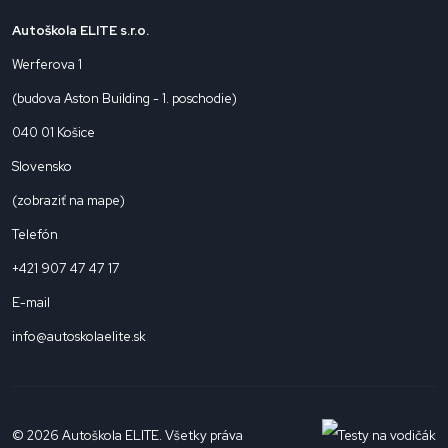
Autoškola ELITE s.r.o.
Werferova 1
(budova Aston Building - 1. poschodie)
040 01 Košice
Slovensko
(
zobraziť na mape
)
Telefón
+421 907 47 47 17
E-mail
info@autoskolaelite.sk
© 2026 Autoškola ELITE. Všetky práva