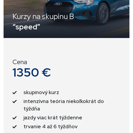
Kurzy na skupinu B
“speed”
Cena
1350 €
skupinový kurz
intenzívna teória niekoľkokrát do
týždňa
jazdy viac krát týždenne
trvanie 4 až 6 týždňov